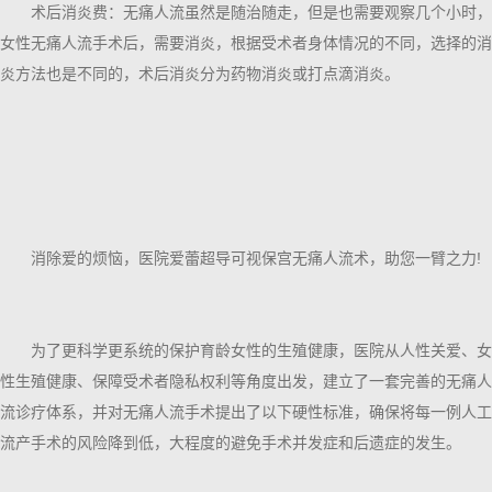
术后消炎费：无痛人流虽然是随治随走，但是也需要观察几个小时，
女性无痛人流手术后，需要消炎，根据受术者身体情况的不同，选择的消
炎方法也是不同的，术后消炎分为药物消炎或打点滴消炎。
消除爱的烦恼，医院爱蕾超导可视保宫无痛人流术，助您一臂之力!
为了更科学更系统的保护育龄女性的生殖健康，医院从人性关爱、女
性生殖健康、保障受术者隐私权利等角度出发，建立了一套完善的无痛人
流诊疗体系，并对无痛人流手术提出了以下硬性标准，确保将每一例人工
流产手术的风险降到低，大程度的避免手术并发症和后遗症的发生。